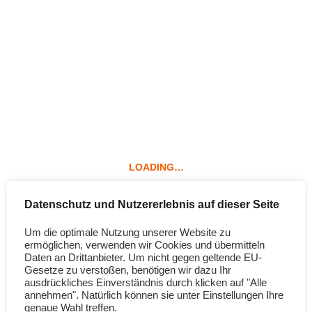
erhalten eine Gelegenheit, sich ganz persönlich von ihrer
Schwester zu verabschieden. Oma und Opa sind in dieser
schwierigen Zeit eine wichtige Stütze für sie. Elias und Malin
haben nämlich viele Fragen über das Leben und Sterben, sie
wollen aber auch fröhlich sein. ~ In diesem Kindersachbuch wird
der Trauer von Geschwistern eines ‚Sternenkindes‘ genügend
Raum gegeben und auch der Alltag nach einem Verlust
berücksichtigt. Nützliche Tipps und ein Adressteil informieren und
helfen betroffenen Eltern und Angehörigen, denn verwaiste
Geschwister sind oft doppelt belastet – durch den Tod des Babys
und die Trauer der Eltern..
LOADING…
Datenschutz und Nutzererlebnis auf dieser Seite
Details
Um die optimale Nutzung unserer Website zu
ermöglichen, verwenden wir Cookies und übermitteln
Daten an Drittanbieter. Um nicht gegen geltende EU-
Erscheinungstermin: Januar 2011 (2. Auflage)
Gesetze zu verstoßen, benötigen wir dazu Ihr
ausdrückliches Einverständnis durch klicken auf "Alle
Umfang: 60 Seiten
annehmen". Natürlich können sie unter Einstellungen Ihre
Format: 17 x 19 cm
genaue Wahl treffen.