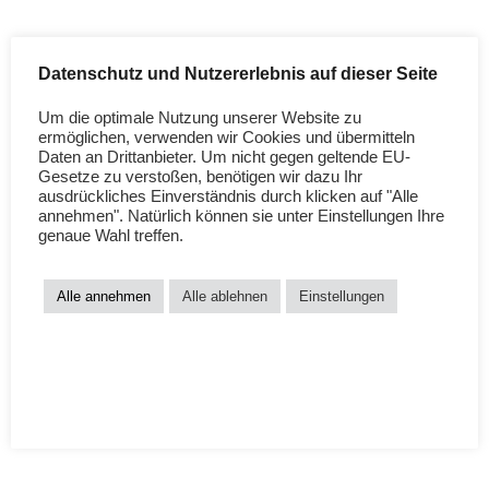
Du liebst Windelfrei, du möchtest das Wort verbreiten - warum
nicht nebenbei auch was dabei verdienen?
Du eröffnest ein Kundenkonto hier auf Mokoshop. Danach kannst
Datenschutz und Nutzererlebnis auf dieser Seite
du dich zum Affiliate-System registrieren. In deinem Kundenkonto
stehen für dich unsere Lieblingsprodukte zur Auswahl. Wenn du
Um die optimale Nutzung unserer Website zu
die vorbereiteten Links in deinen Text oder Newsletter einbaust,
LOADING…
ermöglichen, verwenden wir Cookies und übermitteln
Daten an Drittanbieter. Um nicht gegen geltende EU-
werden sie für dich arbeiten.
Gesetze zu verstoßen, benötigen wir dazu Ihr
ausdrückliches Einverständnis durch klicken auf "Alle
annehmen". Natürlich können sie unter Einstellungen Ihre
Wenn Du bereits registriert bist, logge dich bitte hier ein:
log in
.
genaue Wahl treffen.
Wenn Du noch kein Affiliate-Konto hast, kannst Du dich
hier
registrieren
. Dein Antrag muss zuerst überprüft werden, wir bitten
Alle annehmen
Alle ablehnen
Einstellungen
um etwas Geduld.
Viel Spaß beim Windelfrei!
Dein Mokoshop Team