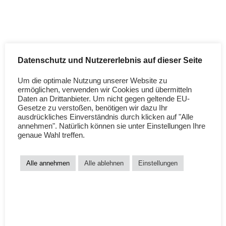
Echtheit von Bewertungen
Die „nicht-geprüften“ Bewetungen wurden vom alten Shop-
System übernommen. Sie sind echt : )
Teilen mit:
Datenschutz und Nutzererlebnis auf dieser Seite
Facebook
X
Um die optimale Nutzung unserer Website zu
ermöglichen, verwenden wir Cookies und übermitteln
Daten an Drittanbieter. Um nicht gegen geltende EU-
Gefällt mir:
Gesetze zu verstoßen, benötigen wir dazu Ihr
LOADING…
ausdrückliches Einverständnis durch klicken auf "Alle
annehmen". Natürlich können sie unter Einstellungen Ihre
genaue Wahl treffen.
Alle annehmen
Alle ablehnen
Einstellungen