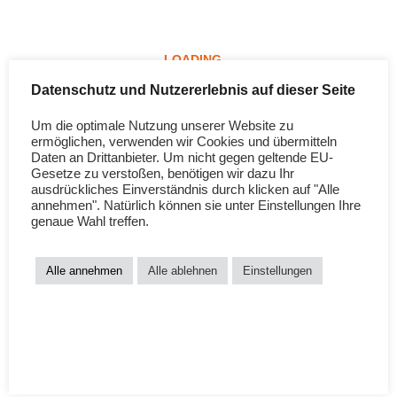
* ein Band mit Haken, zum Befestigen des Schlüssels
* Schließung durch zwei Bänder zum Binden
LOADING…
Datenschutz und Nutzererlebnis auf dieser Seite
Größe: 34 breit 24 hoch
Um die optimale Nutzung unserer Website zu
ermöglichen, verwenden wir Cookies und übermitteln
Ähnliche Beiträge
Daten an Drittanbieter. Um nicht gegen geltende EU-
Gesetze zu verstoßen, benötigen wir dazu Ihr
ausdrückliches Einverständnis durch klicken auf "Alle
annehmen". Natürlich können sie unter Einstellungen Ihre
genaue Wahl treffen.
MokoBag Mini – Red/xmas
MokoBag Mini – Xmas/rot
Alle annehmen
Alle ablehnen
Einstellungen
28. Dezember 2021
28. Dezember 2021
Ähnlicher Beitrag
Ähnlicher Beitrag