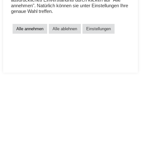
ausdrückliches Einverständnis durch klicken auf "Alle
Pannenwalk Merino
annehmen". Natürlich können sie unter Einstellungen Ihre
28. Dezember 2021
genaue Wahl treffen.
Ähnlicher Beitrag
Alle annehmen
Alle ablehnen
Einstellungen
MokoMidi Windelfrei-
Überhose | Merino
29. Dezember 2021
Mit 1 Kommentar
Ähnliche Produkte
Angebot!
Angebot!