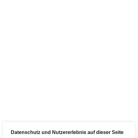
Skip
to
content
eco
fair
near
Nothing Found
Datenschutz und Nutzererlebnis auf dieser Seite