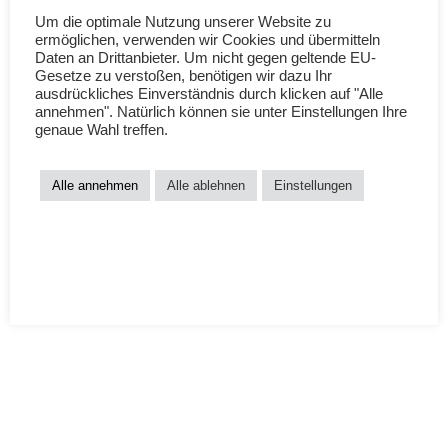
Um die optimale Nutzung unserer Website zu
It seems we can’t find what you’re looking for. Perhaps searching
ermöglichen, verwenden wir Cookies und übermitteln
can help.
Daten an Drittanbieter. Um nicht gegen geltende EU-
Gesetze zu verstoßen, benötigen wir dazu Ihr
Suchen
LOADING…
ausdrückliches Einverständnis durch klicken auf "Alle
nach:
annehmen". Natürlich können sie unter Einstellungen Ihre
genaue Wahl treffen.
Alle annehmen
Alle ablehnen
Einstellungen
AGB
Datenschutzerklärung
Versandkosten
Widerruf
Impressum
Affiliate Programm
Beraterinnen