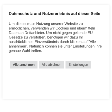
Windelfrei Zeitreise
Datenschutz und Nutzererlebnis auf dieser Seite
Um die optimale Nutzung unserer Website zu
Windelfrei Zeitreise Christina von Windelfrei-Blog hat mich in der
ermöglichen, verwenden wir Cookies und übermitteln
Windelfrei-Woche 2014 gebeten, einen Artikel über Windelfrei zu
Daten an Drittanbieter. Um nicht gegen geltende EU-
schreiben. Ich poste hier eine Kopie: „OMG bin ich alt! Als ich im
Gesetze zu verstoßen, benötigen wir dazu Ihr
LOADING…
ausdrückliches Einverständnis durch klicken auf "Alle
Jahr 2000 mit meinem ersten […]
annehmen". Natürlich können sie unter Einstellungen Ihre
genaue Wahl treffen.
Alle annehmen
Alle ablehnen
Einstellungen
AGB
Datenschutzerklärung