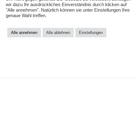
wir dazu Ihr ausdrückliches Einverständnis durch klicken auf
LOADING…
"Alle annehmen". Natürlich können sie unter Einstellungen Ihre
aps searching can help.
genaue Wahl treffen.
Alle annehmen
Alle ablehnen
Einstellungen
Affiliate Programm
Beraterinnen
Wiederverkäufer
Über uns
Über Frau Mokoshop