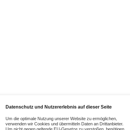
ok
Windelfrei eBook gratis
Windelfrei Info
Mokosha Desi
fair
Datenschutz und Nutzererlebnis auf dieser Seite
Um die optimale Nutzung unserer Website zu ermöglichen,
verwenden wir Cookies und übermitteln Daten an Drittanbieter.
Um nicht gegen geltende EU-Gesetze zu verstoßen, benötigen