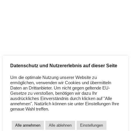
Unterlage
Einzelnes Ergebnis wird angezeigt
Datenschutz und Nutzererlebnis auf dieser Seite
Um die optimale Nutzung unserer Website zu
ermöglichen, verwenden wir Cookies und übermitteln
Daten an Drittanbieter. Um nicht gegen geltende EU-
LOADING…
Gesetze zu verstoßen, benötigen wir dazu Ihr
ausdrückliches Einverständnis durch klicken auf "Alle
Windelfreiunterl
annehmen". Natürlich können sie unter Einstellungen Ihre
age |
genaue Wahl treffen.
Wickelunterlage
Alle annehmen
Alle ablehnen
Einstellungen
19,90
€