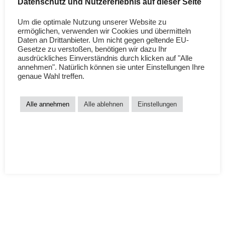
Datenschutz und Nutzererlebnis auf dieser Seite
Alltagsnah. Ohne Druck.
Hier findest du:
Um die optimale Nutzung unserer Website zu
• praxiserprobte Minimalwindeln
ermöglichen, verwenden wir Cookies und übermitteln
LOADING…
Daten an Drittanbieter. Um nicht gegen geltende EU-
• bequeme windelfrei Hosen
Gesetze zu verstoßen, benötigen wir dazu Ihr
• und ehrliche Begleitung
ausdrückliches Einverständnis durch klicken auf "Alle
annehmen". Natürlich können sie unter Einstellungen Ihre
Windelfrei darf leicht sein.
genaue Wahl treffen.
Und du darfst deinen eigenen Rhythmus finden.
Starte mit Informationen
Alle annehmen
Alle ablehnen
Einstellungen
Starte mit Produkten
Teilen mit:
Facebook
X
Gefällt mir: